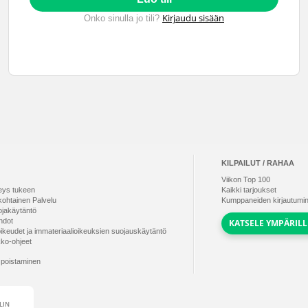
Kirjaudu sisään
Onko sinulla jo tili?
KILPAILUT / RAHAA
Viikon Top
100
eys tukeen
Kaikki tarjoukset
kohtainen Palvelu
Kumppaneiden kirjautumi
ojakäytäntö
hdot
KATSELE YMPÄRILL
oikeudet ja immateriaalioikeuksien suojauskäytäntö
kko-ohjeet
n poistaminen
LIN