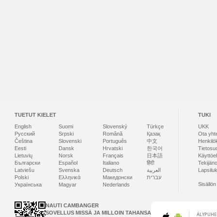
TUETUT KIELET
TUKI
English
Suomi
Slovenský
Türkçe
UKK
Русский
Srpski
Română
Қазақ
Ota yht
Čeština
Slovenski
Português
中文
Henkilö
Eesti
Dansk
Hrvatski
한국어
Tietosu
Lietuvių
Norsk
Français
日本語
Käyttöe
Български
Español
Italiano
हिंदी
Tekijän
Latviešu
Svenska
Deutsch
العربية
Lapsilu
Polski
Ελληνικά
Македонски
עברית
Sisällö
Українська
Magyar
Nederlands
NAUTI CAMBANGER
SOVELLUS MISSÄ JA MILLOIN TAHANSA
ÄLYPUHE