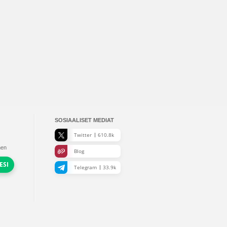
SOSIAALISET MEDIAT
Twitter
610.8k
nen
Blog
ESI
Telegram
33.9k