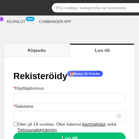
KILPAILUT
CAMBANGER APP
Kirjaudu
Luo tili
Rekisteröidy
Bonus 10 Polettia
Käyttäjätunnus
Salasana
Käyttöehdot
Olen yli 18-vuotias. Olen lukenut
sekä
Tietosuojakäytännön
.
Luo tili